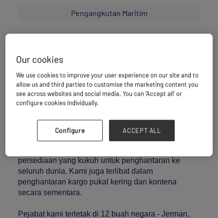
Pengangkutan Maritim
Varamar terkenal sebagai syarikat penerbangan
Our cookies
yang mengendalikan kargo pukal pecah, berat &
besar, dan pukal kering. Selama lebih sedekad,
We use cookies to improve your user experience on our site and to
allow us and third parties to customise the marketing content you
kami telah membangunkan penyelesaian
see across websites and social media. You can ‘Accept all’ or
pengangkutan untuk loji, kilang, turbin angin,
configure cookies individually.
jambatan, kenderaan dan juga stadium yang telah
dibongkar.
Configure
ACCEPT ALL
Kami telah membangunkan kaedah kami sendiri
berdasarkan kecekapan dalaman dan menyediakan
persediaan yang kukuh untuk penghantaran ke
seluruh dunia. Kami juga terlibat dalam
penghantaran kargo pukal kering dan kontena
secara sementara.
Pejabat kami terletak di 12 buah negara - Jerman,