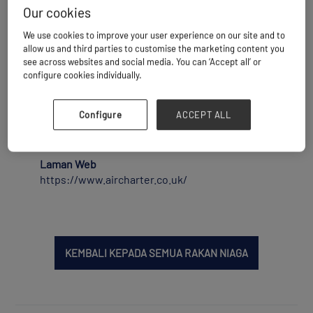
Our cookies
utama. Dengan sejarah yang membanggakan
selama 35 tahun, syarikat ini mengatur lebih
We use cookies to improve your user experience on our site and to
30,000 penerbangan carter setahun, dengan
allow us and third parties to customise the marketing content you
pendapatan melebihi $1 bilion selama empat
see across websites and social media. You can ‘Accept all’ or
tahun terakhir, dan merupakan peneraju dunia
configure cookies individually.
dalam industri ini. ACS telah diundi sebagai
Broker Cargo Charter Terbaik Tahun Ini oleh
Configure
ACCEPT ALL
pembaca Air Cargo Week selama 12 tahun
berturut-turut.
Laman Web
https://www.aircharter.co.uk/
KEMBALI KEPADA SEMUA RAKAN NIAGA