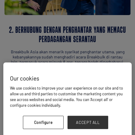
2. BERHUBUNG DENGAN PENGHANTAR YANG MEMACU
PERDAGANGAN SERANTAU
Breakbulk Asia akan menarik syarikat penghantar utama, yang
kebanyakannya sudah menghadiri acara Breakbulk di rantau
lain, termasuk acara minyak & gas, tenaga boleh diperbaharui,
perlombongan dan projek perindustrian—membuka
sambungan di rantau baharu untuk komuniti Breakbulk.
Our cookies
We use cookies to improve your user experience on our site and to
allow us and third parties to customise the marketing content you
see across websites and social media. You can ‘Accept all’ or
configure cookies individually.
Configure
ACCEPT ALL