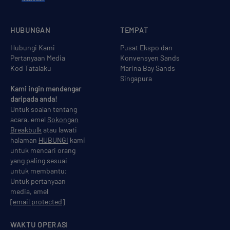
HUBUNGAN
TEMPAT
Hubungi Kami
Pusat Ekspo dan
Pertanyaan Media
Konvensyen Sands
Kod Tatalaku
Marina Bay Sands
Singapura
Kami ingin mendengar
daripada anda!
Untuk soalan tentang
acara, emel
Sokongan
Breakbulk
atau lawati
halaman
HUBUNGI
kami
untuk mencari orang
yang paling sesuai
untuk membantu;
Untuk pertanyaan
media, emel
[email protected]
WAKTU OPERASI