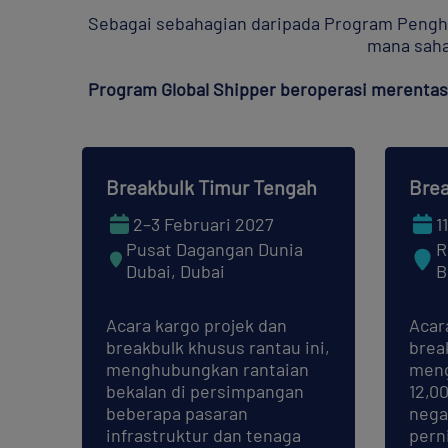
Sebagai sebahagian daripada Program Penghan
mana sahaj
Program Global Shipper beroperasi merenta
Breakbulk Timur Tengah
Brea
2–3 Februari 2027
1
Pusat Dagangan Dunia
R
Dubai, Dubai
B
Acara kargo projek dan
Acar
breakbulk khusus rantau ini,
brea
menghubungkan rantaian
meng
bekalan di persimpangan
12,00
beberapa pasaran
nega
infrastruktur dan tenaga
pern