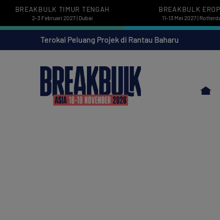
BREAKBULK TIMUR TENGAH
BREAKBULK ERO
2-3 Februari 2027 | Dubai
11-13 Mei 2027 | Rotter
Terokai Peluang Projek di Rantau Baharu