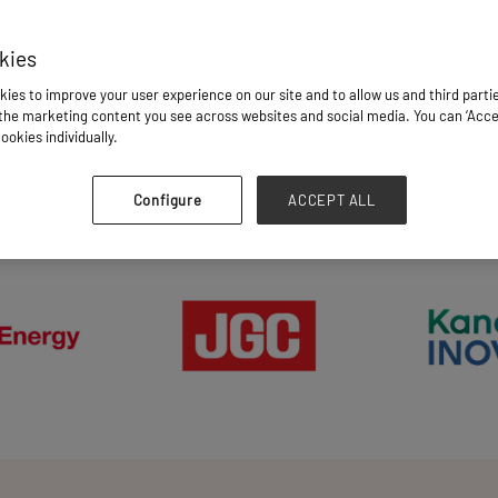
kies
ies to improve your user experience on our site and to allow us and third parti
he marketing content you see across websites and social media. You can ‘Accept
ookies individually.
NGHANTAR DAN PEMILIK KARGO SUDAH MENDAF
Configure
ACCEPT ALL