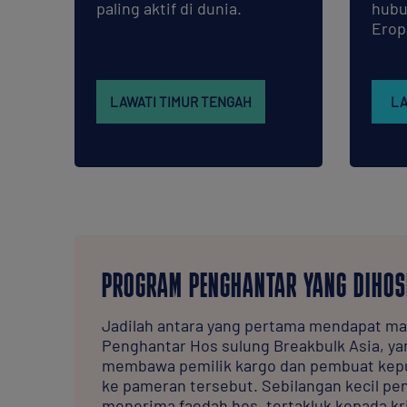
paling aktif di dunia.
hubu
Erop
LAWATI TIMUR TENGAH
LA
PROGRAM PENGHANTAR YANG DIHOS
Jadilah antara yang pertama mendapat ma
Penghantar Hos sulung Breakbulk Asia, ya
membawa pemilik kargo dan pembuat keput
ke pameran tersebut. Sebilangan kecil pe
menerima faedah hos, tertakluk kepada kri