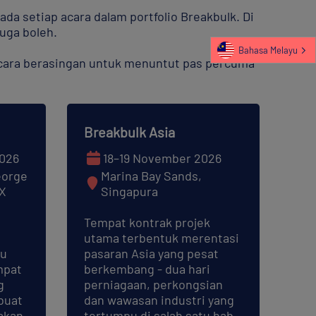
a setiap acara dalam portfolio Breakbulk. Di
juga boleh.
Bahasa Melayu
ecara berasingan untuk menuntut pas percuma
Breakbulk Asia
026
18–19 November 2026
eorge
Marina Bay Sands,
TX
Singapura
Tempat kontrak projek
utama terbentuk merentasi
bu
pasaran Asia yang pesat
mpat
berkembang - dua hari
g
perniagaan, perkongsian
ibuat
dan wawasan industri yang
akan.
tertumpu di salah satu hab