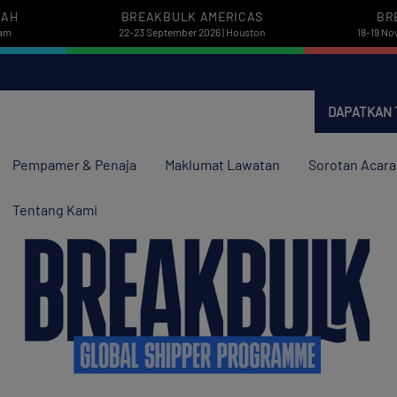
PAH
BREAKBULK AMERICAS
BR
dam
22-23 September 2026 | Houston
18-19 No
DAPATKAN 
Pempamer & Penaja
Maklumat Lawatan
Sorotan Acara
Tentang Kami