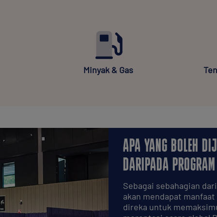
Minyak & Gas
Ten
APA YANG BOLEH DI
DARIPADA PROGRAM
Sebagai sebahagian dar
akan mendapat manfaat d
direka untuk memaksim