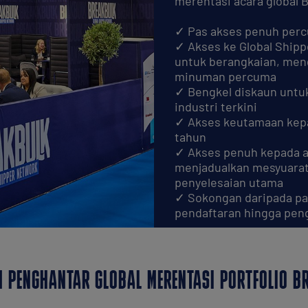
merentasi acara global 
✓ Pas akses penuh percu
✓ Akses ke Global Shipp
untuk berangkaian, men
minuman percuma
✓ Bengkel diskaun untu
industri terkini
✓ Akses keutamaan kepa
tahun
✓ Akses penuh kepada ap
menjadualkan mesyuarat
penyelesaian utama
✓ Sokongan daripada pa
pendaftaran hingga peng
 PENGHANTAR GLOBAL MERENTASI PORTFOLIO B