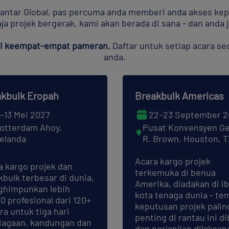
tar Global, pas percuma anda memberi anda akses kepad
a projek bergerak, kami akan berada di sana - dan anda 
si keempat-empat pameran.
Daftar untuk setiap acara s
anda.
kbulk Eropah
Breakbulk Americas
1–13 Mei 2027
22–23 September 2
otterdam Ahoy,
Pusat Konvensyen G
elanda
R. Brown, Houston, 
Acara kargo projek
a kargo projek dan
terkemuka di benua
kbulk terbesar di dunia,
Amerika, diadakan di i
himpunkan lebih
kota tenaga dunia - te
0 profesional dari 120+
keputusan projek palin
ra untuk tiga hari
penting di rantau ini d
iagaan, kandungan dan
dan perjanjian dilaksan