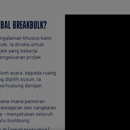
OBAL BREAKBULK?
engalaman khusus kami
ulk. Ia direka untuk
jek yang bekerja
engeluaran projek
elum acara, kepada ruang
g dipilih susun, ia
 berhubung dengan
.
 mana-mana pameran
belajaran dan rangkaian
a - menyatukan seluruh
satu bumbung.
s di
[email protected]
.