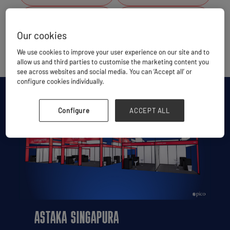
Thailand
Malaysia
Our cookies
Myanmar
Korea
We use cookies to improve your user experience on our site and to
allow us and third parties to customise the marketing content you
see across websites and social media. You can ‘Accept all’ or
configure cookies individually.
Configure
ACCEPT ALL
ASTAKA SINGAPURA