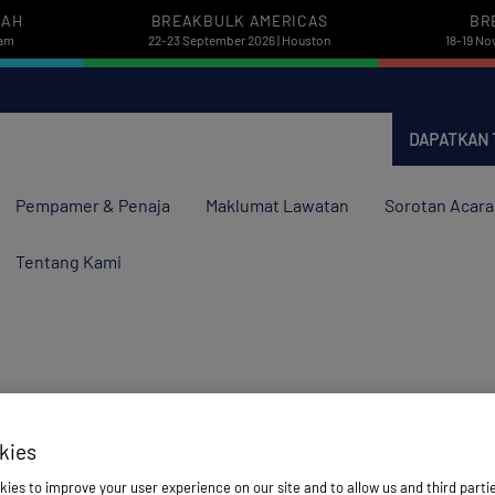
PAH
BREAKBULK AMERICAS
BR
dam
22-23 September 2026 | Houston
18-19 No
DAPATKAN 
Pempamer & Penaja
Maklumat Lawatan
Sorotan Acara
Tentang Kami
s
kies
ies to improve your user experience on our site and to allow us and third parti