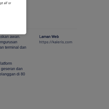
 all’ or
Laman Web
saskan awan.
https://kaleris.com
pengurusan
an terminal dan
latform
n geseran dan
elanggan di 80