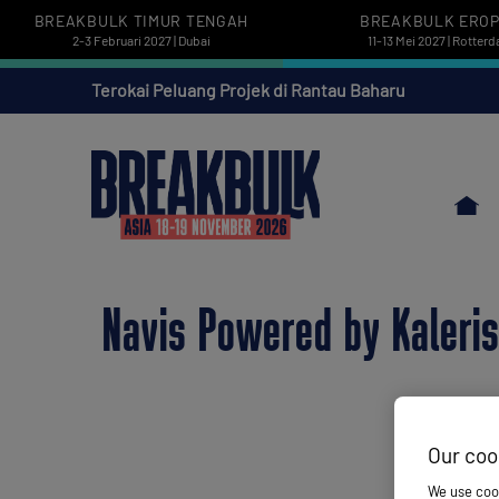
BREAKBULK TIMUR TENGAH
BREAKBULK ERO
2-3 Februari 2027 | Dubai
11-13 Mei 2027 | Rotter
Terokai Peluang Projek di Rantau Baharu
Navis Powered by Kaleri
Our coo
We use cook