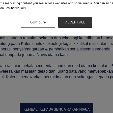
he marketing content you see across websites and social media. You can ‘Accept
ookies individually.
Configure
ACCEPT ALL
pelaksanaan rantaian bekalan dan teknologi keterlihatan bera
ung pada Kaleris untuk teknologi logistik kritikal misi dalam 
perasi penyelenggaraan & pembaikan serta sistem pengendali
pal daripada jenama Navis utama kami.
an rantaian bekalan merentasi nod dan mod utama ke dalam P
enyelesaikan masalah gelap dan jurang data yang menyebabka
bal. Kaleris menawarkan perkhidmatan dan sokongan kepada p
KEMBALI KEPADA SEMUA RAKAN NIAGA