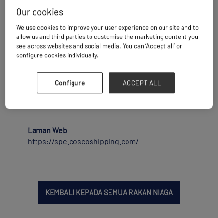
COSCO SHIPPING Heavy Transport pakar dalam
Our cookies
pengendalian kargo angkat berat dan
mempunyai rekod prestasi yang panjang dan
We use cookies to improve your user experience on our site and to
diiktiraf secara meluas dalam menyediakan
allow us and third parties to customise the marketing content you
pengangkutan dan pemasangan pelbagai
see across websites and social media. You can ‘Accept all’ or
peralatan luar pesisir yang besar dengan
configure cookies individually.
selamat dan pantas melalui operasi
Terapung/Apungan, Gulung/Gulung dan
Angkat/Angkat. Di Amerika Utara, COSCO
Configure
ACCEPT ALL
SHIPPING Heavy Transport berfungsi sebagai
wakil pemilik COSCO SHIPPING Specialized
Carriers.
Laman Web
https://spe.coscoshipping.com/
KEMBALI KEPADA SEMUA RAKAN NIAGA