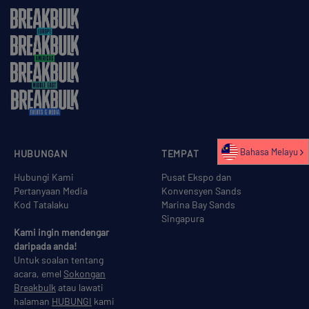
Bahasa Melayu
HUBUNGAN
TEMPAT
Hubungi Kami
Pusat Ekspo dan
Pertanyaan Media
Konvensyen Sands
Kod Tatalaku
Marina Bay Sands
Singapura
Kami ingin mendengar
daripada anda!
Untuk soalan tentang
acara, emel
Sokongan
Breakbulk
atau lawati
halaman
HUBUNGI
kami