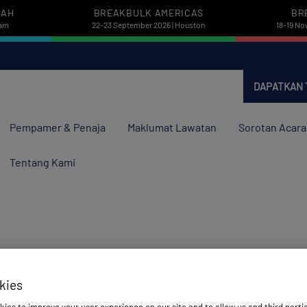
PAH
BREAKBULK AMERICAS
BR
dam
22-23 September 2026 | Houston
18-19 No
DAPATKAN 
Pempamer & Penaja
Maklumat Lawatan
Sorotan Acara
Tentang Kami
kies