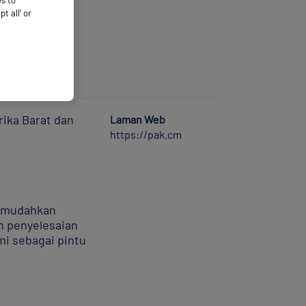
es to
 all’ or
rika Barat dan
Laman Web
https://pak.cm
 memudahkan
n penyelesaian
i sebagai pintu