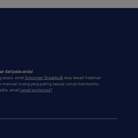
ar daripada anda!
g acara, emel
Sokongan Breakbulk
atau lawati halaman
k mencari orang yang paling sesuai untuk membantu;
edia, emel
[email protected]