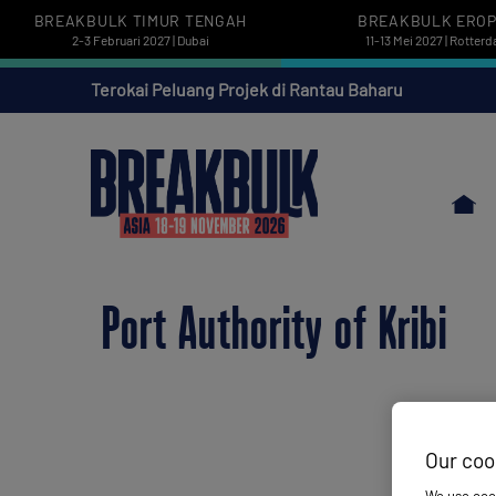
BREAKBULK TIMUR TENGAH
BREAKBULK ERO
2-3 Februari 2027 | Dubai
11-13 Mei 2027 | Rotter
Terokai Peluang Projek di Rantau Baharu
Port Authority of Kribi
Our coo