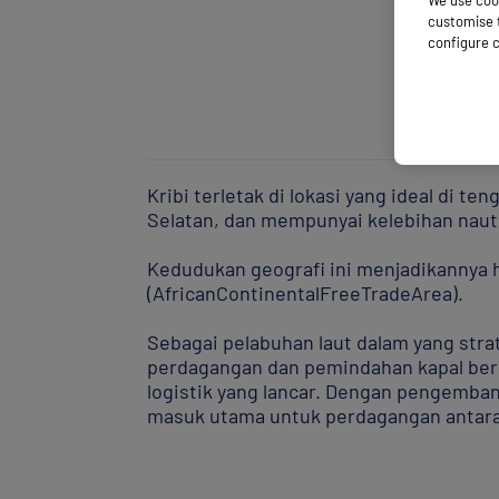
We use cook
customise t
configure c
Kribi terletak di lokasi yang ideal di t
Selatan, dan mempunyai kelebihan nauti
Kedudukan geografi ini menjadikannya 
(AfricanContinentalFreeTradeArea).
Sebagai pelabuhan laut dalam yang stra
perdagangan dan pemindahan kapal bers
logistik yang lancar. Dengan pengemb
masuk utama untuk perdagangan antar