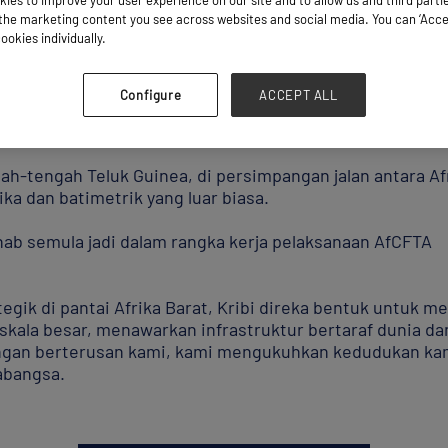
ies to improve your user experience on our site and to allow us and third parti
he marketing content you see across websites and social media. You can ‘Accept
ookies individually.
Configure
ACCEPT ALL
engah-tengah Teluk Guinea, di persimpangan jalan antara Af
ka dan batimetrik yang luar biasa.
hab semula jadi dalam rangka kerja pelaksanaan AfCFTA
tegik di pantai Afrika Barat, Kribi direka bentuk untuk
kala besar, menawarkan infrastruktur bertaraf dunia da
angan berterusan kami, kami mengukuhkan kedudukan kam
abangsa.