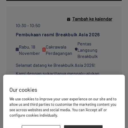
Tambah ke kalendar
10:30 - 10:50
Pembukaan rasmi Breakbulk Asia 2026
Pentas
Rabu, 18
Cakrawala
Langsung
November
Perdagangan
Breakbulk
Selamat datang ke Breakbulk Asia 2026!
Kami dengan sukacitanya mengalu-alukan
kedatangan anda ke Singapura – hab utama bagi
komuniti breakbulk dan kargo projek Asia. Di
Our cookies
bawah tema “Membuka Wilayah Baharu Peluang
Projek,” acara tahun ini mengetengahkan ufuk
We use cookies to improve your user experience on our site and to
yang semakin berkembang, pasaran baru
allow us and third parties to customise the marketing content you
muncul dan perkongsian baharu yang
see across websites and social media. You can ‘Accept all’ or
membentuk masa depan logistik projek di
configure cookies individually.
seluruh Asia dan seterusnya.
Sertai kami di Breakbulk Live untuk pembukaan