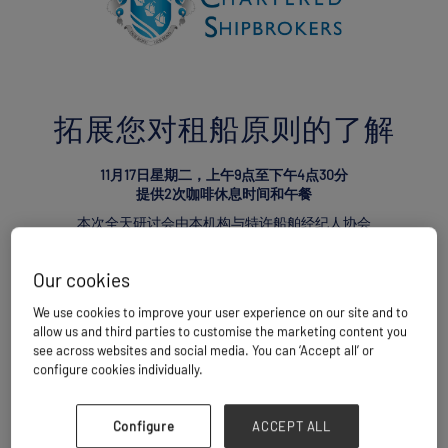
拓展您对租船原则的了解
11月17日星期二，上午9点至下午4点30分
提供2次咖啡休息时间和午餐
本次全天研讨会由本机构与特许船舶经纪人协会
（Institute of Chartered Shipbrokers）联合举办，是一门
中级课程，旨在帮助学员更深入地理解租船原则及其应
Our cookies
用。本课程适合全职租船专业人士以及从事租船合同相关
工作的人员。本次研讨会为期一整天，期间包含两次交流
We use cookies to improve your user experience on our site and to
咖啡休息时间和午餐。您必须全天全程参与，才有资格在
allow us and third parties to customise the marketing content you
活动结束时领取证书。
see across websites and social media. You can ‘Accept all’ or
configure cookies individually.
报名参加2026年亚洲散货展（Breakbulk Asia 2026）研讨
会的工作坊的参会者，将获赠一张免费交通卡，可在活动
期间使用。
Configure
ACCEPT ALL
*具体安排可能会有变动，更多信息将在未来几周内公布。