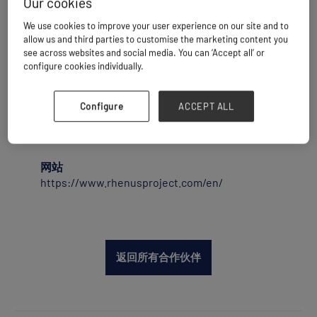
Our cookies
We use cookies to improve your user experience on our site and to
位于鹿特丹的Rhenus Port Logistics是一家独立
allow us and third parties to customise the marketing content you
的杂货及重型货物港口码头运营商。我们负责
see across websites and social media. You can ‘Accept all’ or
configure cookies individually.
处理和存储杂货、大宗商品、集装箱、重型货
物及项目货物。我们拥有两座配备重型起重机
的深水码头，作为项目货与普通货货运代理、
Configure
ACCEPT ALL
重型及杂货航运公司、离岸公司、贸易商、生
产商和制造商的货物枢纽。
网站
https://www.rhenusproject.com/en/
返回所有合作伙伴