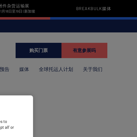
洲件杂货运输展
BREAKBULK媒体
11月18日至19日 | 新加坡
购买门票
有意参展吗
预告
媒体
全球托运人计划
关于我们
es to
 all’ or