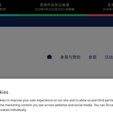
展
美洲件杂货运输展
亚
 鹿特丹
2026年9月22日至23日 | 休斯顿
2026年
参展与赞助
参观
活动
kies
ies to improve your user experience on our site and to allow us and third parti
he marketing content you see across websites and social media. You can ‘Accept
ookies individually.