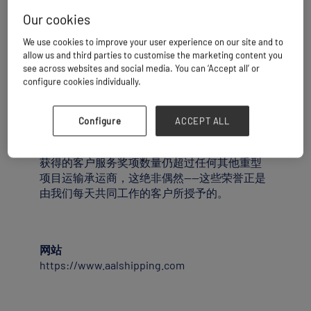
杂货、项目重型货物及干散货承运商，自1995
Our cookies
年以来，一直为石油与天然气、采矿、能源及
建筑等充满活力的行业提供极具竞争力的全球
We use cookies to improve your user experience on our site and to
解决方案。 按船队总载重吨位计算，我们是业
allow us and third parties to customise the marketing content you
see across websites and social media. You can ‘Accept all’ or
内规模最大的航运公司之一，以航次准点和可
configure cookies individually.
靠性著称，是可持续长途“超大型”多用途货运服
务的市场领导者。我们通过定期航线服务于美
洲、欧洲、中东、亚洲和大洋洲之间的全球主
Configure
ACCEPT ALL
要贸易航线，将客户的货物安全高效地运往世
界各地。 尽管全球市场面临诸多挑战，但AAL
获得的客户服务奖项数量仍超过任何其他重型
项目运输承运商，这绝非偶然——这些荣誉正是
由我们每天共同工作的客户所授予的。
网站
https://www.aalshipping.com