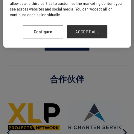
allow us and third parties to customise the marketing content you
网站
see across websites and social media. You can ‘Accept all’ or
https://leonvincent.fr
configure cookies individually.
Configure
ACCEPT ALL
返回所有合作伙伴
合作伙伴