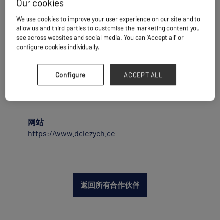
这家家族企业目前由第二代和第三代传人乌多·
Our cookies
多莱齐赫（Udo Dolezych）和蒂姆·多莱齐赫
We use cookies to improve your user experience on our site and to
（Tim Dolezych）共同领导。
allow us and third parties to customise the marketing content you
作为绳索、起重、吊装和货物捆扎技术领域的
see across websites and social media. You can ‘Accept all’ or
领先制造商，Dolezych 致力于提供安全、便捷
configure cookies individually.
的运输解决方案。凭借超过 20,000 种产品以及
研讨会、培训和检验服务等，全球 650 多名
Configure
ACCEPT ALL
员工致力于为各行各业提供高质量的解决方
案。
网站
https://www.dolezych.de
返回所有合作伙伴