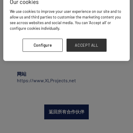
Our cookies
非独家全球物流网络。该公司总部位于泰国曼
We use cookies to improve your user experience on our site and to
谷，自2003年起隶属于AIN Group Pte Ltd，其
allow us and third parties to customise the marketing content you
网络覆盖100多个国家，汇聚了近300家经过严
see across websites and social media. You can ‘Accept all’ or
格筛选、信誉良好的物流公司。 XLP专注于海
configure cookies individually.
运、空运及陆运重型货物装卸与运输，致力于
促进合作、资源共享及高标准的专业精神。其
多元化的多语种管理团队在项目物流领域经验
Configure
ACCEPT ALL
丰富，在优先考虑优质合作伙伴关系而非数量
的同时，协助成员拓展国际项目。
网站
https://www.XLProjects.net
返回所有合作伙伴