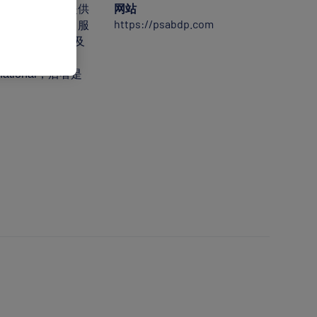
网站
的众多跨国客户提供
https://psabdp.com
船服务；配套港口服
物流；仓储，以及
rnational，后者是