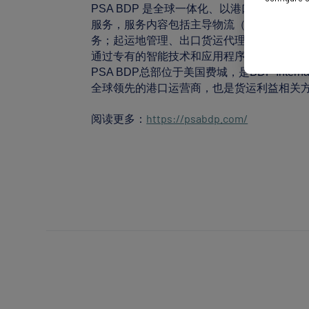
PSA BDP 是全球一体化、以港口为中
服务，服务内容包括主导物流（LLP）和第
务；起运地管理、出口货运代理；进口清关和
通过专有的智能技术和应用程序实现的供应链
PSA BDP总部位于美国费城，是BDP Internationa
全球领先的港口运营商，也是货运利益相关
https://psabdp.com/
阅读更多：