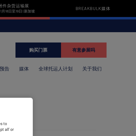
洲件杂货运输展
BREAKBULK媒体
11月18日至19日 | 新加坡
购买门票
有意参展吗
预告
媒体
全球托运人计划
关于我们
es to
 all’ or