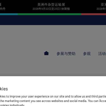
展
美洲件杂货运输展
亚
 鹿特丹
2026年9月22日至23日 | 休斯顿
2026年
参展与赞助
参观
活动
kies
ies to improve your user experience on our site and to allow us and third parti
he marketing content you see across websites and social media. You can ‘Accept
ookies individually.