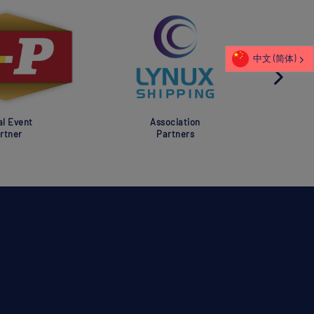
中文 (简体)
al Event
Association
rtner
Partners