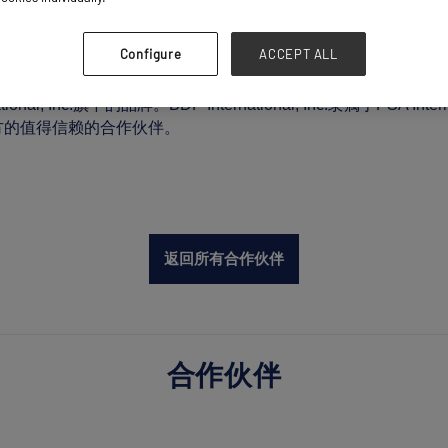
心的供应链、运输和物流解决方案的领先提供商。该公司为各行各业
四方物流（4PL）解决方案；海运、空运、铁路和公路运输；驳
Configure
ACCEPT ALL
法规合规； 贸易合规、分析与优化解决方案；合同物流；项目
可视化及预测性预计到达时间（ETA）追踪。
l, Inc.旗下的品牌。BDP International, Inc.隶属于PSA Inte
方的值得信赖的合作伙伴。
返回所有合作伙伴
合作伙伴