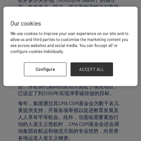
下，作为海运、陆运、空运及物流解决方案领
域的全球领军企业，CMA CGM集团凭借约620艘
船舶，服务于五大洲全球超过420个港口。
Our cookies
2023年，该集团共运输了2180万标准箱
We use cookies to improve your user experience on our site and to
（TEU）。 凭借旗下子公司CEVA物流（作为全
allow us and third parties to customise the marketing content you
球物流服务商，2023年承运了52.2万吨航空货
see across websites and social media. You can ‘Accept all’ or
运及超过2200万吨内陆货运）以及CMA CGM航
configure cookies individually.
空货运部门，CMA CGM集团不断创新，致力于
为客户提供全面且日益高效的新型海运、陆运
及空运物流解决方案。
Configure
ACCEPT ALL
CMA CGM集团坚定致力于推动航运业的能源转
型，并在替代燃料的应用方面处于领先地位，
已设定了到2050年实现净零碳排放的目标。
每年，集团通过其CMA CGM基金会为数千名儿
童提供支持，开展各项举措以促进教育发展及
人人享有平等机会。此外，当面临需要紧急行
动的人道主义危机时，CMA CGM基金会还会调
动集团在航运和物流方面的专业优势，向世界
各地运送人道主义物资。